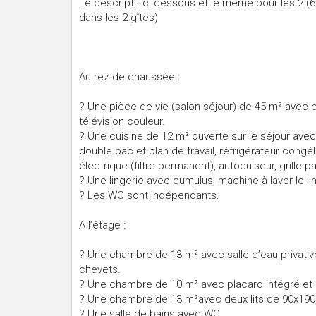
Le descriptif ci dessous et le même pour les 2 
dans les 2 gîtes)
Au rez de chaussée :
? Une pièce de vie (salon-séjour) de 45 m² avec c
télévision couleur.
? Une cuisine de 12 m² ouverte sur le séjour avec l
double bac et plan de travail, réfrigérateur congél
électrique (filtre permanent), autocuiseur, grille p
? Une lingerie avec cumulus, machine à laver le lin
? Les WC sont indépendants.
A l’étage :
? Une chambre de 13 m² avec salle d’eau privative
chevets.
? Une chambre de 10 m² avec placard intégré et u
? Une chambre de 13 m²avec deux lits de 90x190,
? Une salle de bains avec WC.