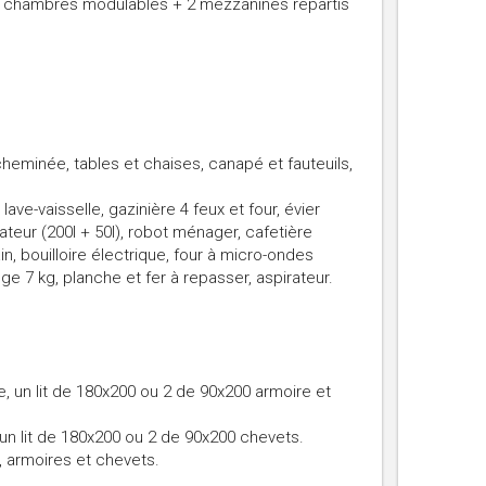
(6 chambres modulables + 2 mezzanines repartis
heminée, tables et chaises, canapé et fauteuils,
ave-vaisselle, gazinière 4 feux et four, évier
ateur (200l + 50l), robot ménager, cafetière
ain, bouilloire électrique, four à micro-ondes
ge 7 kg, planche et fer à repasser, aspirateur.
, un lit de 180x200 ou 2 de 90x200 armoire et
n lit de 180x200 ou 2 de 90x200 chevets.
 armoires et chevets.